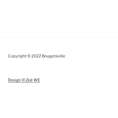
Copyright © 2022 Bougetaville
Design © Zoé WE
Bougetaville est une activité de
JPC France